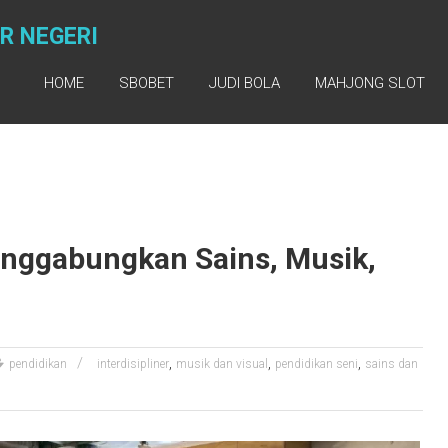
R NEGERI
HOME
SBOBET
JUDI BOLA
MAHJONG SLOT
Menggabungkan Sains, Musik,
,
,
,
pendidikan
interdisipliner
musik dan visual
pendidikan seni
sains dan