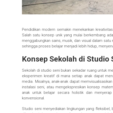
Pendidikan modern semakin menekankan kreativitas 
Salah satu konsep unik yang mulai berkembang adal
menggabungkan sains, musik, dan visual dalam satu r
sehingga proses belajar menjadi lebih hidup, menyen
Konsep Sekolah di Studio 
Sekolah di studio seni bukan sekadar ruang untuk me
eksperimen kreatif di mana setiap anak dapat me
media. Misalnya, anak-anak dapat memvisualisasikan
instalasi seni, atau mengekspresikan konsep matem
anak untuk belajar secara holistik dan menyera
konvensional.
Studio seni menyediakan lingkungan yang fleksibel, b