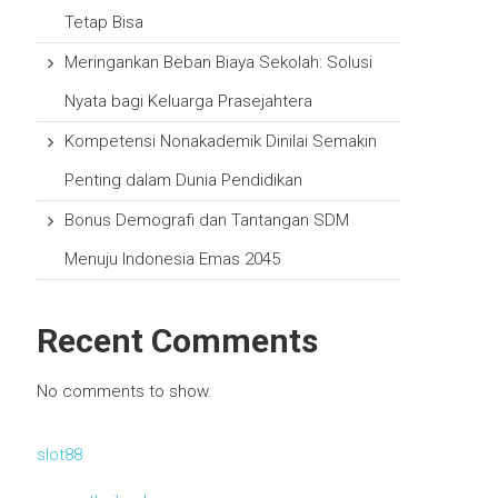
Tetap Bisa
Meringankan Beban Biaya Sekolah: Solusi
Nyata bagi Keluarga Prasejahtera
Kompetensi Nonakademik Dinilai Semakin
Penting dalam Dunia Pendidikan
Bonus Demografi dan Tantangan SDM
Menuju Indonesia Emas 2045
Recent Comments
No comments to show.
slot88