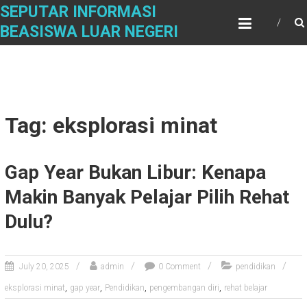
Skip
SEPUTAR INFORMASI
to
BEASISWA LUAR NEGERI
content
Tag: eksplorasi minat
Gap Year Bukan Libur: Kenapa
Makin Banyak Pelajar Pilih Rehat
Dulu?
July 20, 2025
admin
0 Comment
pendidikan
,
,
,
,
eksplorasi minat
gap year
Pendidikan
pengembangan diri
rehat belajar