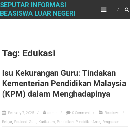
Skip
SEPUTAR INFORMASI
to
BEASISWA LUAR NEGERI
content
Tag: Edukasi
Isu Kekurangan Guru: Tindakan
Kementerian Pendidikan Malaysia
(KPM) dalam Menghadapinya
February 7, 2025
admin
0 Comment
Beasiswa
,
,
,
,
,
,
Belajar
Edukasi
Guru
Kurikulum
Pendidikan
PendidikanAnak
Pengajaran