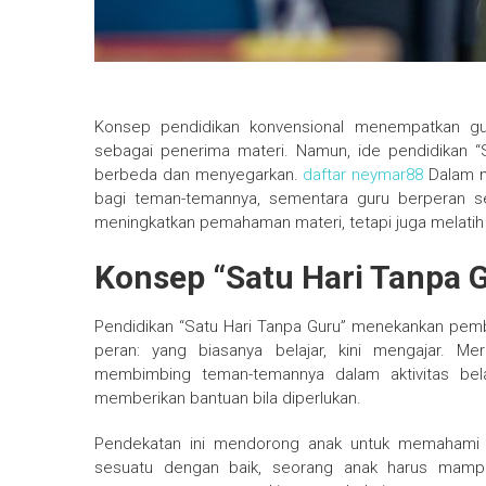
Konsep pendidikan konvensional menempatkan gu
sebagai penerima materi. Namun, ide pendidikan 
berbeda dan menyegarkan.
daftar neymar88
Dalam mo
bagi teman-temannya, sementara guru berperan seb
meningkatkan pemahaman materi, tetapi juga melatih
Konsep “Satu Hari Tanpa 
Pendidikan “Satu Hari Tanpa Guru” menekankan pembe
peran: yang biasanya belajar, kini mengajar. M
membimbing teman-temannya dalam aktivitas bela
memberikan bantuan bila diperlukan.
Pendekatan ini mendorong anak untuk memahami 
sesuatu dengan baik, seorang anak harus mamp