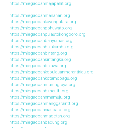
https://miegacoanmajapahit.org
https://miegacoanmanahan.org
https://miegacoankayongutara.org
https://miegacoanpohuwato.org
https://miegacoanpulautokongboro.org
https://miegacoanbanyumas.org
https://miegacoanbulukumba.org
https://miegacoanbintang.org
https://miegacoansintangka.org
https://miegacoanbajawa.org
https://miegacoankepulauanmerantiriau.org
https://miegacoankotamobagu.org
https://miegacoanmurungraya.org
https://miegacoanbimantb.org
https://miegacoannmamuju.org
https://miegacoanmanggaraintt.org
https://miegacoanniasbarat.org
https://miegacoanmagetan.org
https://miegacoanbadung.org