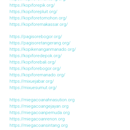
https://kopiforepik.org/
https://kopiforepluit.org/
https://kopiforetomohon.org/
https://kopiforemakassar.org/
https://pagisorebogor.org/
https://pagisoretangerang.org/
https://kopikenanganmanado.org/
https://kopiforedepok.org/
https://kopiforebali.org/
https://kopiforebogor.org/
https://kopiforemanado.org/
https://mixuejabar.org/
https://mixuesumut.org/
https://miegacoanahnasution.org
https://miegacoangejayan.org
https://miegacoanpemuda.org
https://miegacoanrenon.org
https://miegacoansintang.org