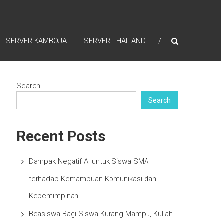
SERVER KAMBOJA
SERVER THAILAND
Search
Search
Recent Posts
Dampak Negatif AI untuk Siswa SMA
terhadap Kemampuan Komunikasi dan
Kepemimpinan
Beasiswa Bagi Siswa Kurang Mampu, Kuliah