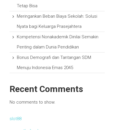
Tetap Bisa
Meringankan Beban Biaya Sekolah: Solusi
Nyata bagi Keluarga Prasejahtera
Kompetensi Nonakademik Dinilai Semakin
Penting dalam Dunia Pendidikan
Bonus Demografi dan Tantangan SDM
Menuju Indonesia Emas 2045
Recent Comments
No comments to show.
slot88