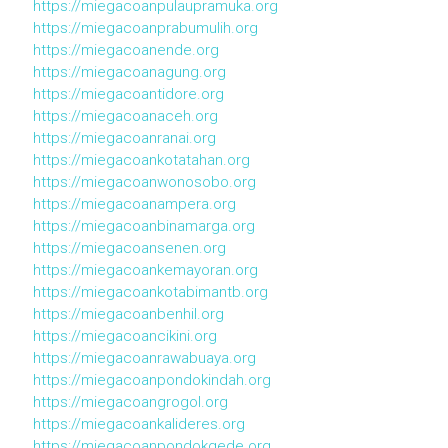
https://miegacoanpulaupramuka.org
https://miegacoanprabumulih.org
https://miegacoanende.org
https://miegacoanagung.org
https://miegacoantidore.org
https://miegacoanaceh.org
https://miegacoanranai.org
https://miegacoankotatahan.org
https://miegacoanwonosobo.org
https://miegacoanampera.org
https://miegacoanbinamarga.org
https://miegacoansenen.org
https://miegacoankemayoran.org
https://miegacoankotabimantb.org
https://miegacoanbenhil.org
https://miegacoancikini.org
https://miegacoanrawabuaya.org
https://miegacoanpondokindah.org
https://miegacoangrogol.org
https://miegacoankalideres.org
https://miegacoanpondokgede.org