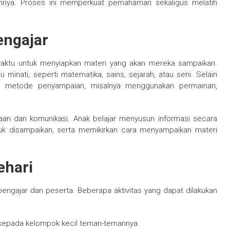
nnya. Proses ini memperkuat pemahaman sekaligus melatih
engajar
 waktu untuk menyiapkan materi yang akan mereka sampaikan.
minati, seperti matematika, sains, sejarah, atau seni. Selain
ng metode penyampaian, misalnya menggunakan permainan,
an dan komunikasi. Anak belajar menyusun informasi secara
uk disampaikan, serta memikirkan cara menyampaikan materi
ehari
pengajar dan peserta. Beberapa aktivitas yang dapat dilakukan
 kepada kelompok kecil teman-temannya.