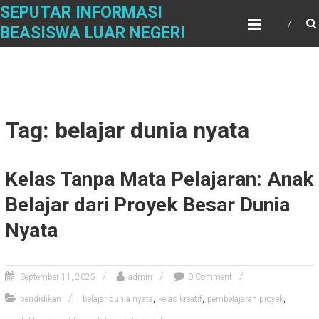
Skip
SEPUTAR INFORMASI
to
BEASISWA LUAR NEGERI
content
Tag: belajar dunia nyata
Kelas Tanpa Mata Pelajaran: Anak
Belajar dari Proyek Besar Dunia
Nyata
September 11, 2025
admin
0 Comment
,
,
,
pendidikan
belajar dunia nyata
kelas kreatif
pembelajaran proyek