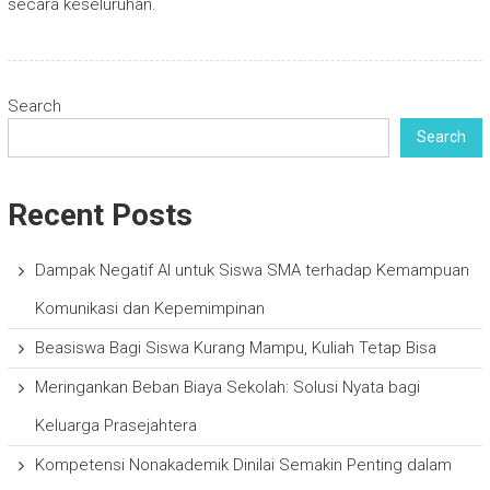
secara keseluruhan.
Search
Search
Recent Posts
Dampak Negatif AI untuk Siswa SMA terhadap Kemampuan
Komunikasi dan Kepemimpinan
Beasiswa Bagi Siswa Kurang Mampu, Kuliah Tetap Bisa
Meringankan Beban Biaya Sekolah: Solusi Nyata bagi
Keluarga Prasejahtera
Kompetensi Nonakademik Dinilai Semakin Penting dalam