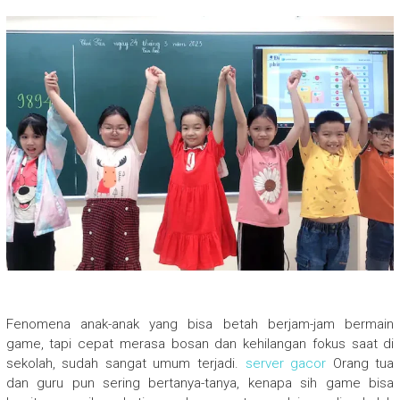
Fenomena anak-anak yang bisa betah berjam-jam bermain
game, tapi cepat merasa bosan dan kehilangan fokus saat di
sekolah, sudah sangat umum terjadi.
server gacor
Orang tua
dan guru pun sering bertanya-tanya, kenapa sih game bisa