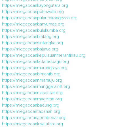
https://miegacoankayongutara.org
https://miegacoanpohuwato.org
https://miegacoanpulautokongboro.org
https://miegacoanbanyumas.org
https://miegacoanbulukumba.org
https://miegacoanbintang.org
https://miegacoansintangka.org
https://miegacoanbajawa.org
https://miegacoankepulauanmerantiriau.org
https://miegacoankotamobagu.org
https://miegacoanmurungraya.org
https://miegacoanbimantb.org
https://miegacoannmamuju.org
https://miegacoanmanggaraintt.org
https://miegacoanniasbarat.org
https://miegacoanmagetan.org
https://miegacoanbadung.org
https://miegacoantabanan.org
https://miegacoanacehbesar.org
https://miegacoanluwuutara.org