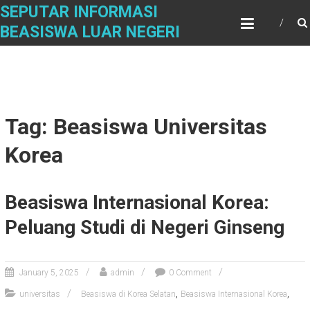
Skip
SEPUTAR INFORMASI
to
BEASISWA LUAR NEGERI
content
Tag: Beasiswa Universitas
Korea
Beasiswa Internasional Korea:
Peluang Studi di Negeri Ginseng
January 5, 2025
admin
0 Comment
,
,
universitas
Beasiswa di Korea Selatan
Beasiswa Internasional Korea