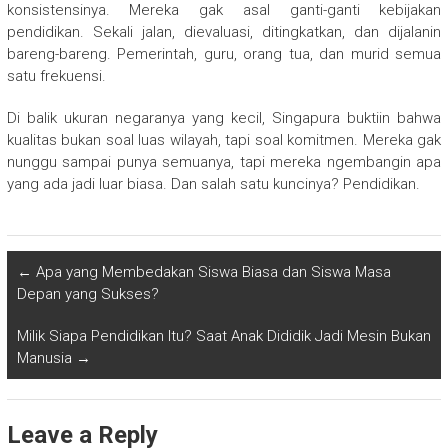
konsistensinya. Mereka gak asal ganti-ganti kebijakan
pendidikan. Sekali jalan, dievaluasi, ditingkatkan, dan dijalanin
bareng-bareng. Pemerintah, guru, orang tua, dan murid semua
satu frekuensi.
Di balik ukuran negaranya yang kecil, Singapura buktiin bahwa
kualitas bukan soal luas wilayah, tapi soal komitmen. Mereka gak
nunggu sampai punya semuanya, tapi mereka ngembangin apa
yang ada jadi luar biasa. Dan salah satu kuncinya? Pendidikan.
←
Apa yang Membedakan Siswa Biasa dan Siswa Masa
Depan yang Sukses?
Milik Siapa Pendidikan Itu? Saat Anak Dididik Jadi Mesin Bukan
Manusia
→
Leave a Reply