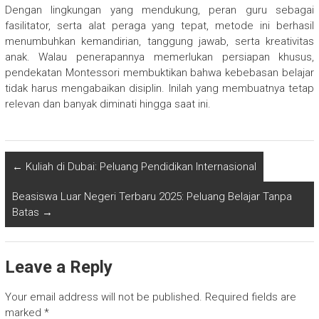
Dengan lingkungan yang mendukung, peran guru sebagai
fasilitator, serta alat peraga yang tepat, metode ini berhasil
menumbuhkan kemandirian, tanggung jawab, serta kreativitas
anak. Walau penerapannya memerlukan persiapan khusus,
pendekatan Montessori membuktikan bahwa kebebasan belajar
tidak harus mengabaikan disiplin. Inilah yang membuatnya tetap
relevan dan banyak diminati hingga saat ini.
←
Kuliah di Dubai: Peluang Pendidikan Internasional
Beasiswa Luar Negeri Terbaru 2025: Peluang Belajar Tanpa
Batas
→
Leave a Reply
Your email address will not be published.
Required fields are
marked
*