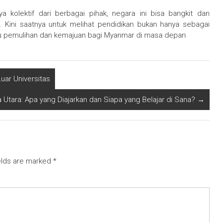
 kolektif dari berbagai pihak, negara ini bisa bangkit dan
 Kini saatnya untuk melihat pendidikan bukan hanya sebagai
uju pemulihan dan kemajuan bagi Myanmar di masa depan
Luar Universitas
a Utara: Apa yang Diajarkan dan Siapa yang Belajar di Sana?
→
elds are marked
*