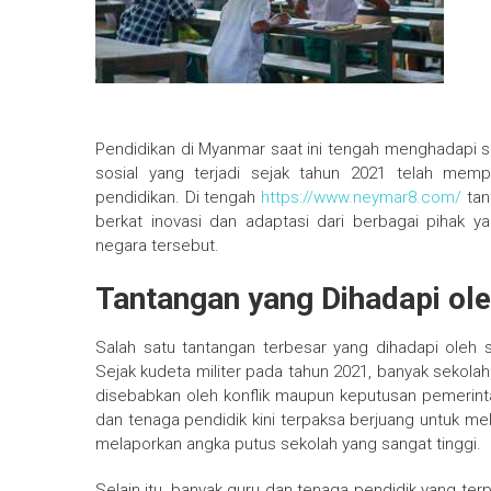
Pendidikan di Myanmar saat ini tengah menghadapi si
sosial yang terjadi sejak tahun 2021 telah mem
pendidikan. Di tengah
https://www.neymar8.com/
tan
berkat inovasi dan adaptasi dari berbagai pihak y
negara tersebut.
Tantangan yang Dihadapi ol
Salah satu tantangan terbesar yang dihadapi oleh 
Sejak kudeta militer pada tahun 2021, banyak sekolah 
disebabkan oleh konflik maupun keputusan pemerinta
dan tenaga pendidik kini terpaksa berjuang untuk m
melaporkan angka putus sekolah yang sangat tinggi.
Selain itu, banyak guru dan tenaga pendidik yang ter