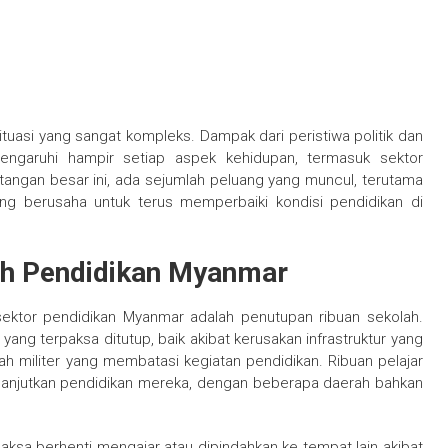
tuasi yang sangat kompleks. Dampak dari peristiwa politik dan
pengaruhi hampir setiap aspek kehidupan, termasuk sektor
tangan besar ini, ada sejumlah peluang yang muncul, terutama
ang berusaha untuk terus memperbaiki kondisi pendidikan di
eh Pendidikan Myanmar
sektor pendidikan Myanmar adalah penutupan ribuan sekolah.
yang terpaksa ditutup, baik akibat kerusakan infrastruktur yang
h militer yang membatasi kegiatan pendidikan. Ribuan pelajar
elanjutkan pendidikan mereka, dengan beberapa daerah bahkan
paksa berhenti mengajar atau dipindahkan ke tempat lain akibat