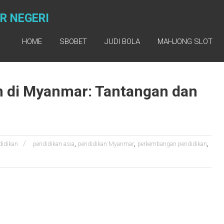
R NEGERI
HOME
SBOBET
JUDI BOLA
MAHJONG SLOT
 di Myanmar: Tantangan dan
,
,
,
didikan
pendidikan asia
pendidikan Myanmar
perkembangan pendidikan