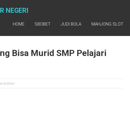
R NEGERI
HOME
SBOBET
JUDI BOLA
MAHJONG SLOT
ang Bisa Murid SMP Pelajari
endidikan