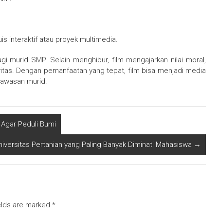
s interaktif atau proyek multimedia.
agi murid SMP. Selain menghibur, film mengajarkan nilai moral,
tivitas. Dengan pemanfaatan yang tepat, film bisa menjadi media
awasan murid.
Agar Peduli Bumi
Universitas Pertanian yang Paling Banyak Diminati Mahasiswa
→
elds are marked
*