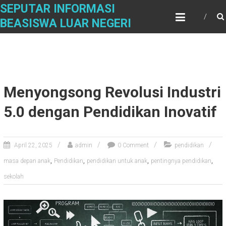
Skip
SEPUTAR INFORMASI
to
BEASISWA LUAR NEGERI
content
Menyongsong Revolusi Industri
5.0 dengan Pendidikan Inovatif
April 22, 2025
admin
0 Comment
pendidikan
,
,
,
,
masa depan anak
Pendidikan
pendidikan untuk anak
pentingnya pendidikan
sekolah