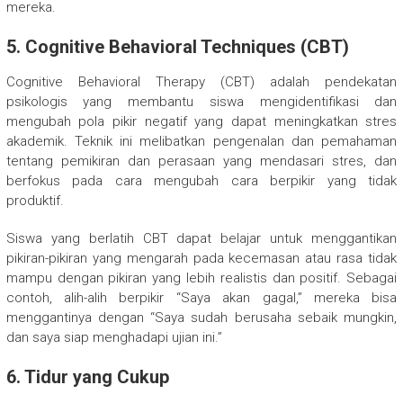
mereka.
5.
Cognitive Behavioral Techniques (CBT)
Cognitive Behavioral Therapy (CBT) adalah pendekatan
psikologis yang membantu siswa mengidentifikasi dan
mengubah pola pikir negatif yang dapat meningkatkan stres
akademik. Teknik ini melibatkan pengenalan dan pemahaman
tentang pemikiran dan perasaan yang mendasari stres, dan
berfokus pada cara mengubah cara berpikir yang tidak
produktif.
Siswa yang berlatih CBT dapat belajar untuk menggantikan
pikiran-pikiran yang mengarah pada kecemasan atau rasa tidak
mampu dengan pikiran yang lebih realistis dan positif. Sebagai
contoh, alih-alih berpikir “Saya akan gagal,” mereka bisa
menggantinya dengan “Saya sudah berusaha sebaik mungkin,
dan saya siap menghadapi ujian ini.”
6.
Tidur yang Cukup