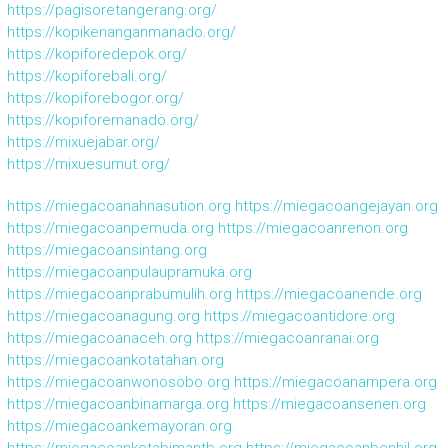
https://pagisoretangerang.org/
https://kopikenanganmanado.org/
https://kopiforedepok.org/
https://kopiforebali.org/
https://kopiforebogor.org/
https://kopiforemanado.org/
https://mixuejabar.org/
https://mixuesumut.org/
https://miegacoanahnasution.org
https://miegacoangejayan.org
https://miegacoanpemuda.org
https://miegacoanrenon.org
https://miegacoansintang.org
https://miegacoanpulaupramuka.org
https://miegacoanprabumulih.org
https://miegacoanende.org
https://miegacoanagung.org
https://miegacoantidore.org
https://miegacoanaceh.org
https://miegacoanranai.org
https://miegacoankotatahan.org
https://miegacoanwonosobo.org
https://miegacoanampera.org
https://miegacoanbinamarga.org
https://miegacoansenen.org
https://miegacoankemayoran.org