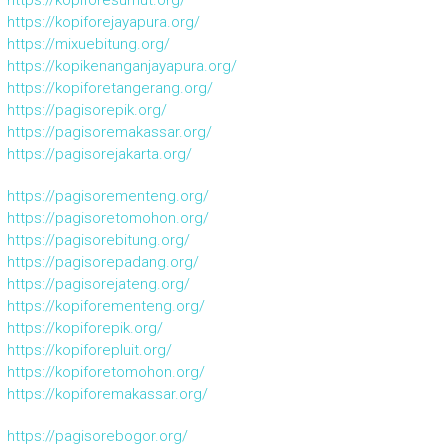
https://kopiforesumut.org/
https://kopiforejayapura.org/
https://mixuebitung.org/
https://kopikenanganjayapura.org/
https://kopiforetangerang.org/
https://pagisorepik.org/
https://pagisoremakassar.org/
https://pagisorejakarta.org/
https://pagisorementeng.org/
https://pagisoretomohon.org/
https://pagisorebitung.org/
https://pagisorepadang.org/
https://pagisorejateng.org/
https://kopiforementeng.org/
https://kopiforepik.org/
https://kopiforepluit.org/
https://kopiforetomohon.org/
https://kopiforemakassar.org/
https://pagisorebogor.org/