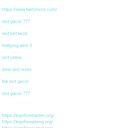
https://www.txkitchens.com/
slot gacor 777
slot bet kecil
mahjong wins 3
slot online
situs slot resmi
link slot gacor
slot gacor 777
https://kopiforebanten.org/
https://kopiforejateng.org/