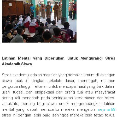
Latihan Mental yang Diperlukan untuk Mengurangi Stres
Akademik Siswa
Stres akademik adalah masalah yang semakin umum di kalangan
siswa, baik di tingkat sekolah dasar, menengah, maupun
perguruan tinggi. Tekanan untuk mencapai hasil yang baik dalam
ujian, tugas, dan ekspektasi dari orang tua atau masyarakat
sering kali mengarah pada peningkatan kecemasan dan stres.
Untuk itu, penting bagi siswa untuk mengembangkan latihan
mental yang dapat membantu mereka mengelola
neymar88
stres ini dengan lebih baik, sehingga mereka bisa tetap fokus,