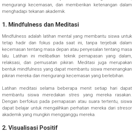
mengurangi kecemasan, dan memberikan ketenangan dalam
menghadapi tekanan akademik.
1.
Mindfulness dan Meditasi
Mindfulness adalah latihan mental yang membantu siswa untuk
tetap hadir dan fokus pada saat ini, tanpa terjebak dalam
kecemasan tentang masa depan atau penyesalan tentang masa
lalu. Latihan ini melibatkan teknik pernapasan yang dalam,
relaksasi, dan pemusatan pikiran. Meditasi juga merupakan
bentuk mindfulness yang dapat membantu siswa menenangkan
pikiran mereka dan mengurangi kecemasan yang berlebihan.
Latihan meditasi selama beberapa menit setiap hari dapat
membantu siswa meredakan stres yang mereka rasakan.
Dengan berfokus pada pernapasan atau suara tertentu, siswa
dapat belajar untuk mengalihkan perhatian mereka dari stresor
akademik yang mungkin mengganggu mereka.
2.
Visualisasi Positif