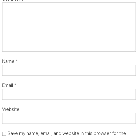
Name
*
Email
*
Website
Save my name, email, and website in this browser for the