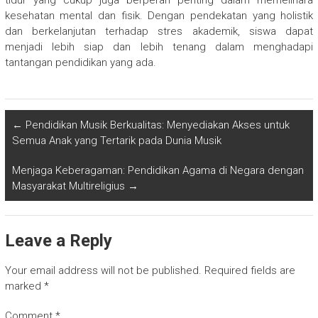
tidur yang cukup juga berperan penting dalam memelihara
kesehatan mental dan fisik. Dengan pendekatan yang holistik
dan berkelanjutan terhadap stres akademik, siswa dapat
menjadi lebih siap dan lebih tenang dalam menghadapi
tantangan pendidikan yang ada.
←
Pendidikan Musik Berkualitas: Menyediakan Akses untuk
Semua Anak yang Tertarik pada Dunia Musik
Menjaga Keberagaman: Pendidikan Agama di Negara dengan
Masyarakat Multireligius
→
Leave a Reply
Your email address will not be published.
Required fields are
marked
*
Comment
*