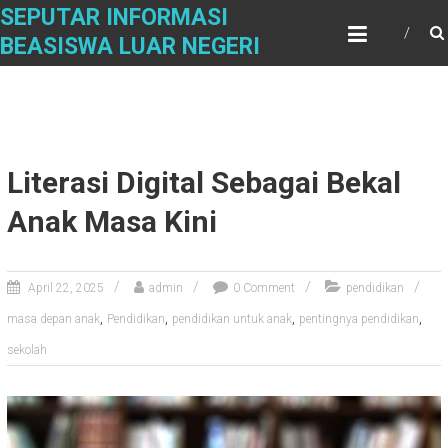
Skip
SEPUTAR INFORMASI
to
BEASISWA LUAR NEGERI
content
Literasi Digital Sebagai Bekal
Anak Masa Kini
April 22, 2025
admin
0 Comment
pendidikan
,
,
,
,
masa depan anak
Pendidikan
pendidikan untuk anak
pentingnya pendidikan
sekolah