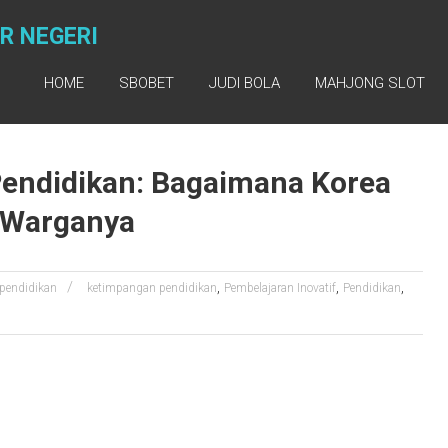
R NEGERI
HOME
SBOBET
JUDI BOLA
MAHJONG SLOT
Pendidikan: Bagaimana Korea
r Warganya
,
,
,
pendidikan
ketimpangan pendidikan
Pembelajaran Inovatif
Pendidikan