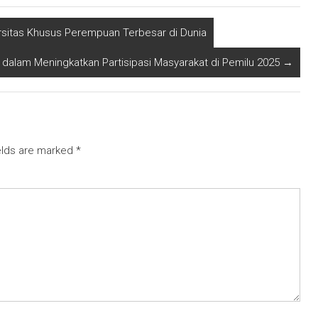
ersitas Khusus Perempuan Terbesar di Dunia
k dalam Meningkatkan Partisipasi Masyarakat di Pemilu 2025
→
elds are marked
*