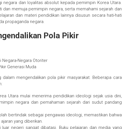
 negara dan loyalitas absolut kepada pemimpin Korea Utara.
mati dan memuja pemimpin negara, serta memahami sejarah dan
pelajaran dan materi pendidikan lainnya disusun secara hati-hati
da propaganda negara.
gendalikan Pola Pikir
i Negara-Negara Otoriter
ikir Generasi Muda
g dalam mengendalikan pola pikir masyarakat. Beberapa cara
n:
orea Utara mulai menerima pendidikan ideologi sejak usia dini,
mimpin negara dan pemahaman sejarah dari sudut pandang
kolah bertindak sebagai pengawas ideologi, memastikan bahwa
jaran yang diberikan.
i luar negeri sangat dibatasi. Buku pelajaran dan media yang