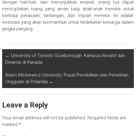
dengan hati-hati, dan menunjukkan empati, orang tua dapat
menciptakan ruang yang aman bagi anak-anak mereka untuk
berbagi perasaan, tantangan, dan impian mereka. Ini adalah
investasi yang akan bermanfaat untuk kedekatan keluarga dalam
jangka panjang.
←
University of Toronto Scarborough: Kampus Inovatif dan
Dinamis di Kanada
Adam Mickiewicz University: Pusat Pendidikan dan Penelitian
Unggulan di Polandia
→
Leave a Reply
Your email address will not be published.
Required fields are
marked
*