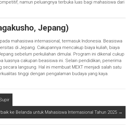
kompetitif, namun peluangnya terbuka luas bagi mahasiswa dari
gakusho, Jepang)
pada mahasiswa internasional, termasuk Indonesia. Beasiswa
versitas di Jepang. Cakupannya mencakup biaya kuliah, biaya
 Jepang sebelum perkuliahan dimulai. Program ini dikenal cukup
 luasnya cakupan beasiswa ini. Selain pendidikan, penerima
secara langsung. Hal ini membuat MEXT menjadi salah satu
kualitas tinggi dengan pengalaman budaya yang kaya.
Supir
baik ke Belanda untuk Mahasiswa Internasional Tahun 2025
→