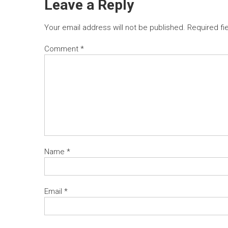
Leave a Reply
Your email address will not be published.
Required fi
Comment
*
Name
*
Email
*