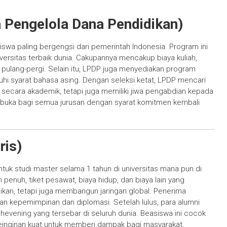
Pengelola Dana Pendidikan)
wa paling bergengsi dari pemerintah Indonesia. Program ini
versitas terbaik dunia. Cakupannya mencakup biaya kuliah,
t pulang-pergi. Selain itu, LPDP juga menyediakan program
i syarat bahasa asing. Dengan seleksi ketat, LPDP mencari
secara akademik, tetapi juga memiliki jiwa pengabdian kepada
erbuka bagi semua jurusan dengan syarat komitmen kembali
ris)
tuk studi master selama 1 tahun di universitas mana pun di
 penuh, tiket pesawat, biaya hidup, dan biaya lain yang
dikan, tetapi juga membangun jaringan global. Penerima
n kepemimpinan dan diplomasi. Setelah lulus, para alumni
Chevening yang tersebar di seluruh dunia. Beasiswa ini cocok
keinginan kuat untuk memberi dampak bagi masyarakat.