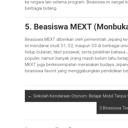
ke negara lain selama program. Beasiswa ini sangat 
berbagai bidang.
5.
Beasiswa MEXT (Monbuka
Beasiswa MEXT diberikan oleh pemerintah Jepang ke
ini mendanai studi S1, S2, maupun S3 di berbagai uni
hidup bulanan, tiket pesawat, serta pelatihan bahasa
populer, namun banyak orang masih belum tahu betapa
MEXT juga berkesempatan merasakan budaya Jepang 
beasiswa favorit yang menggabungkan pendidikan ber
←
Sekolah Kendaraan Otonom: Belajar Mobil Tanpa 
5 Beasiswa Ter