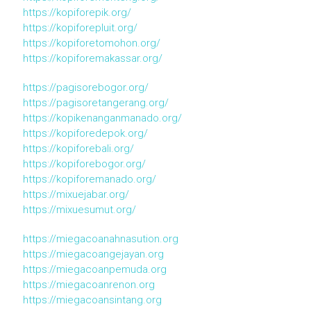
https://kopiforepik.org/
https://kopiforepluit.org/
https://kopiforetomohon.org/
https://kopiforemakassar.org/
https://pagisorebogor.org/
https://pagisoretangerang.org/
https://kopikenanganmanado.org/
https://kopiforedepok.org/
https://kopiforebali.org/
https://kopiforebogor.org/
https://kopiforemanado.org/
https://mixuejabar.org/
https://mixuesumut.org/
https://miegacoanahnasution.org
https://miegacoangejayan.org
https://miegacoanpemuda.org
https://miegacoanrenon.org
https://miegacoansintang.org