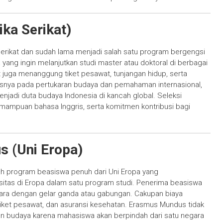
ka Serikat)
Serikat dan sudah lama menjadi salah satu program bergengsi
 yang ingin melanjutkan studi master atau doktoral di berbagai
ght juga menanggung tiket pesawat, tunjangan hidup, serta
kusnya pada pertukaran budaya dan pemahaman internasional,
enjadi duta budaya Indonesia di kancah global. Seleksi
mampuan bahasa Inggris, serta komitmen kontribusi bagi
 (Uni Eropa)
h program beasiswa penuh dari Uni Eropa yang
itas di Eropa dalam satu program studi. Penerima beasiswa
gara dengan gelar ganda atau gabungan. Cakupan biaya
, tiket pesawat, dan asuransi kesehatan. Erasmus Mundus tidak
n budaya karena mahasiswa akan berpindah dari satu negara