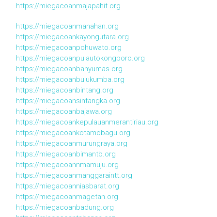
https://miegacoanmajapahit.org
https://miegacoanmanahan.org
https://miegacoankayongutara.org
https://miegacoanpohuwato.org
https://miegacoanpulautokongboro.org
https://miegacoanbanyumas.org
https://miegacoanbulukumba.org
https://miegacoanbintang.org
https://miegacoansintangka.org
https://miegacoanbajawa.org
https://miegacoankepulauanmerantiriau.org
https://miegacoankotamobagu.org
https://miegacoanmurungraya.org
https://miegacoanbimantb.org
https://miegacoannmamuju.org
https://miegacoanmanggaraintt.org
https://miegacoanniasbarat.org
https://miegacoanmagetan.org
https://miegacoanbadung.org